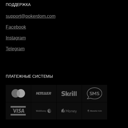
ПОДДЕРЖКА
support@pokerdom.com
Facebook
Instagram
Telegram
ПЛАТЕЖНЫЕ СИСТЕМЫ