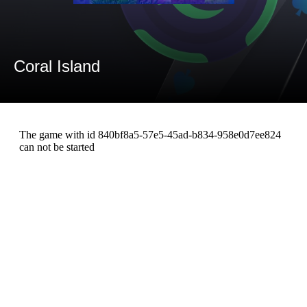
Coral Island