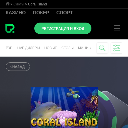
>
Слоты
>
Coral Island
КАЗИНО
ПОКЕР
СПОРТ
РЕГИСТРАЦИЯ И ВХОД
ТОП
LIVE ДИЛЕРЫ
НОВЫЕ
СТОЛЫ
МИНИ ИГРЫ
СЛОТЫ
ВИР
НАЗАД