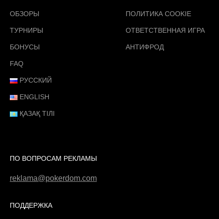
ОБЗОРЫ
ПОЛИТИКА COOKIE
ТУРНИРЫ
ОТВЕТСТВЕННАЯ ИГРА
БОНУСЫ
АНТИФРОД
FAQ
РУССКИЙ
ENGLISH
ҚАЗАҚ ТІЛІ
ПО ВОПРОСАМ РЕКЛАМЫ
reklama@pokerdom.com
ПОДДЕРЖКА