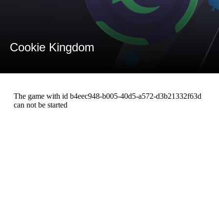
Cookie Kingdom