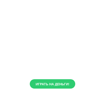
ИГРАТЬ НА ДЕНЬГИ!