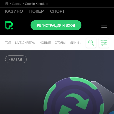
>
Слоты
>
Cookie Kingdom
КАЗИНО
ПОКЕР
СПОРТ
РЕГИСТРАЦИЯ И ВХОД
ТОП
LIVE ДИЛЕРЫ
НОВЫЕ
СТОЛЫ
МИНИ ИГРЫ
СЛОТЫ
ВИР
НАЗАД