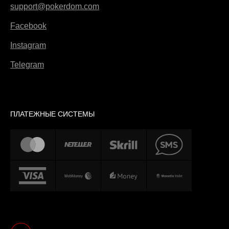
support@pokerdom.com
Facebook
Instagram
Telegram
ПЛАТЕЖНЫЕ СИСТЕМЫ