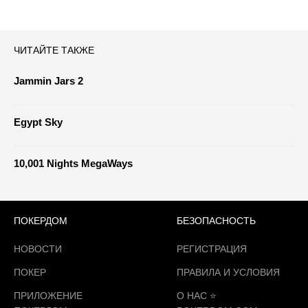
ЧИТАЙТЕ ТАКЖЕ
Jammin Jars 2
Egypt Sky
10,001 Nights MegaWays
ПОКЕРДОМ
БЕЗОПАСНОСТЬ
НОВОСТИ
РЕГИСТРАЦИЯ
ПОКЕР
ПРАВИЛА И УСЛОВИЯ
ПРИЛОЖЕНИЕ
О НАС ⭐️