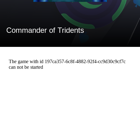
Commander of Tridents