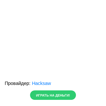
Провайдер:
Hacksaw
ИГРАТЬ НА ДЕНЬГИ!