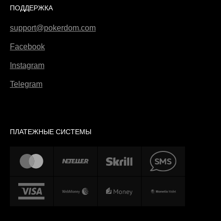
ПОДДЕРЖКА
support@pokerdom.com
Facebook
Instagram
Telegram
ПЛАТЕЖНЫЕ СИСТЕМЫ