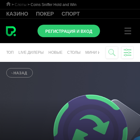
>
Слоты
>
Coins Sniffer Hold and Win
КАЗИНО
ПОКЕР
СПОРТ
РЕГИСТРАЦИЯ И ВХОД
ТОП
LIVE ДИЛЕРЫ
НОВЫЕ
СТОЛЫ
МИНИ ИГРЫ
СЛОТЫ
ВИР
НАЗАД