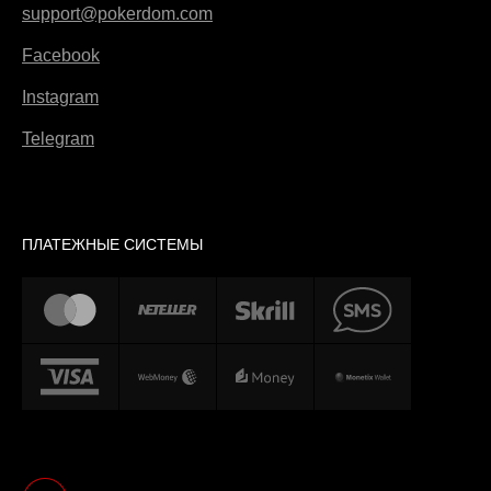
support@pokerdom.com
Facebook
Instagram
Telegram
ПЛАТЕЖНЫЕ СИСТЕМЫ