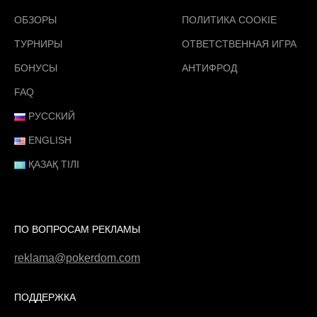
ОБЗОРЫ
ПОЛИТИКА COOKIE
ТУРНИРЫ
ОТВЕТСТВЕННАЯ ИГРА
БОНУСЫ
АНТИФРОД
FAQ
РУССКИЙ
ENGLISH
ҚАЗАҚ ТІЛІ
ПО ВОПРОСАМ РЕКЛАМЫ
reklama@pokerdom.com
ПОДДЕРЖКА