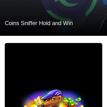
Coins Sniffer Hold and Win