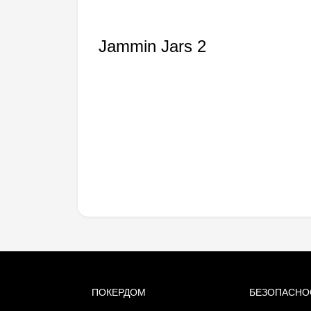
Jammin Jars 2
ПОКЕРДОМ
БЕЗОПАСНО