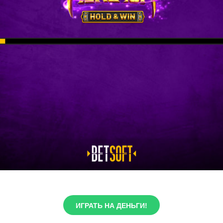
ИГРАТЬ НА ДЕНЬГИ!