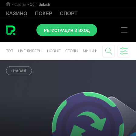
>
Слоты
>
Coin Splash
КАЗИНО
ПОКЕР
СПОРТ
РЕГИСТРАЦИЯ И ВХОД
ТОП
LIVE ДИЛЕРЫ
НОВЫЕ
СТОЛЫ
МИНИ ИГРЫ
СЛОТЫ
ВИР
НАЗАД