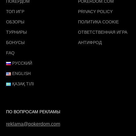
ПОКЕРДОМ
POKERDOM.COM
ТОП ИГР
PRIVACY POLICY
ОБЗОРЫ
ПОЛИТИКА COOKIE
ТУРНИРЫ
ОТВЕТСТВЕННАЯ ИГРА
БОНУСЫ
АНТИФРОД
FAQ
РУССКИЙ
ENGLISH
ҚАЗАҚ ТІЛІ
ПО ВОПРОСАМ РЕКЛАМЫ
reklama@pokerdom.com