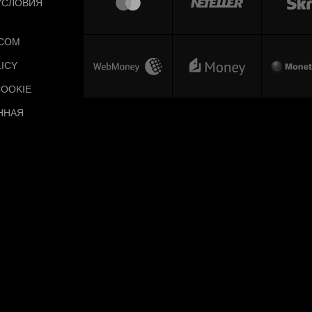
УСЛОВИЯ
COM
LICY
OOKIE
ННАЯ