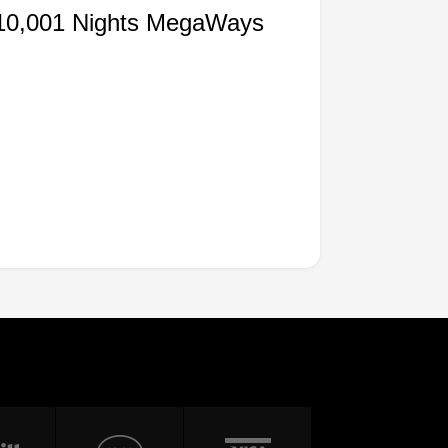
10,001 Nights MegaWays