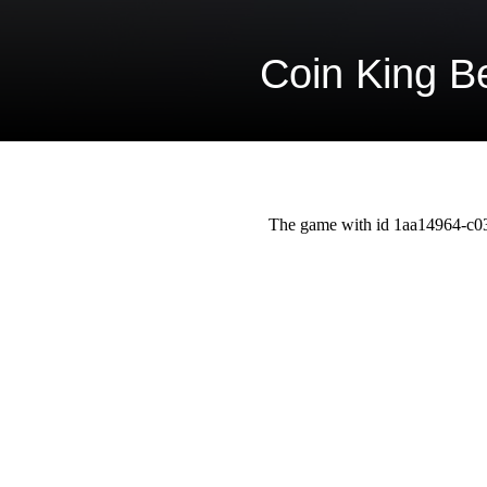
Coin King B