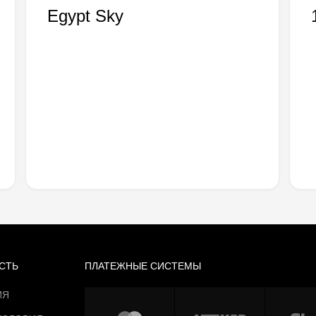
Egypt Sky
СТЬ
ПЛАТЕЖНЫЕ СИСТЕМЫ
ИЯ