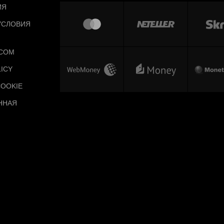
ИЯ
УСЛОВИЯ
COM
LICY
OOKIE
ННАЯ