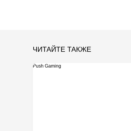
ЧИТАЙТЕ ТАКЖЕ
Push Gaming