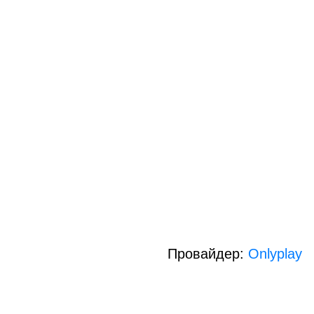
Провайдер:
Onlyplay