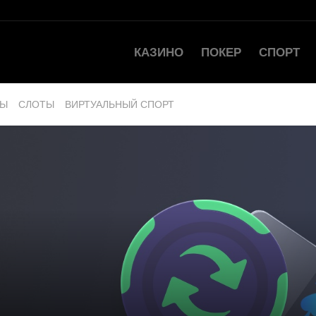
КАЗИНО
ПОКЕР
СПОРТ
РЫ
СЛОТЫ
ВИРТУАЛЬНЫЙ СПОРТ