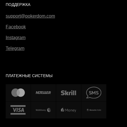
ПОДДЕРЖКА
support@pokerdom.com
Facebook
Instagram
Telegram
ПЛАТЕЖНЫЕ СИСТЕМЫ