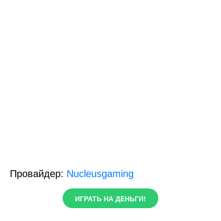
Провайдер:
Nucleusgaming
ИГРАТЬ НА ДЕНЬГИ!