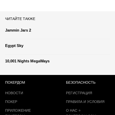
ЧИТАЙТЕ ТАКЖЕ
Jammin Jars 2
Egypt Sky
10,001 Nights MegaWays
ПОКЕРДОМ
БЕЗОПАСНОСТЬ
НОВОСТИ
РЕГИСТРАЦИЯ
ПОКЕР
ПРАВИЛА И УСЛОВИЯ
ПРИЛОЖЕНИЕ
О НАС ⭐️