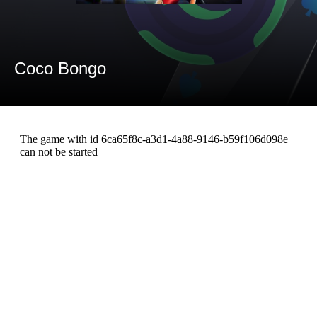
Coco Bongo