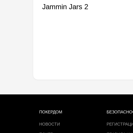
Jammin Jars 2
ПОКЕРДОМ
БЕЗОПАСНО
НОВОСТИ
РЕГИСТРАЦ