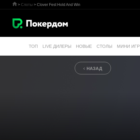
>
Слоты
>
Clover Fest Hold And Win
ТОП
LIVE ДИЛЕРЫ
НОВЫЕ
СТОЛЫ
МИНИ ИГ
НАЗАД