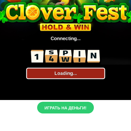
ИГРАТЬ НА ДЕНЬГИ!