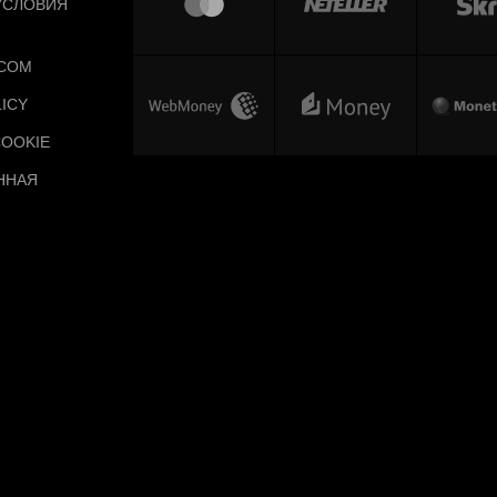
УСЛОВИЯ
COM
LICY
OOKIE
ННАЯ