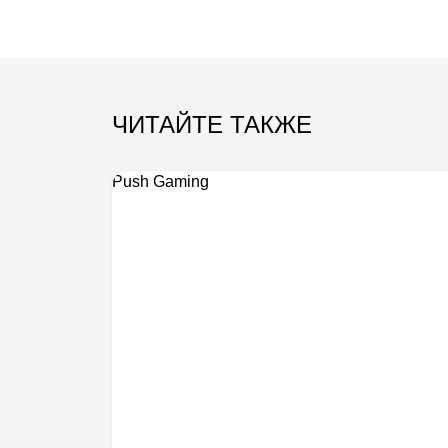
ЧИТАЙТЕ ТАКЖЕ
Push Gaming