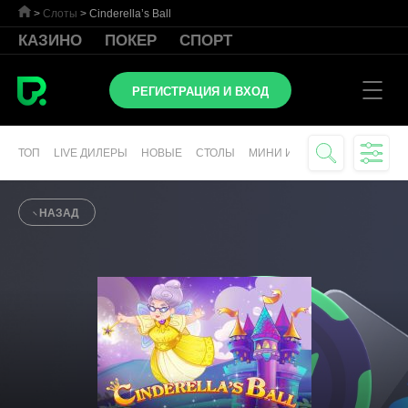
>
Слоты
>
Cinderella’s Ball
КАЗИНО
ПОКЕР
СПОРТ
РЕГИСТРАЦИЯ И ВХОД
ТОП
LIVE ДИЛЕРЫ
НОВЫЕ
СТОЛЫ
МИНИ ИГРЫ
СЛОТЫ
ВИР
НАЗАД