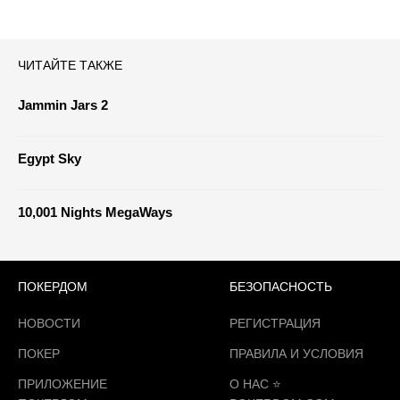
ЧИТАЙТЕ ТАКЖЕ
Jammin Jars 2
Egypt Sky
10,001 Nights MegaWays
ПОКЕРДОМ
БЕЗОПАСНОСТЬ
НОВОСТИ
РЕГИСТРАЦИЯ
ПОКЕР
ПРАВИЛА И УСЛОВИЯ
ПРИЛОЖЕНИЕ
О НАС ⭐️