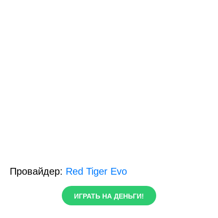
Провайдер:
Red Tiger Evo
ИГРАТЬ НА ДЕНЬГИ!