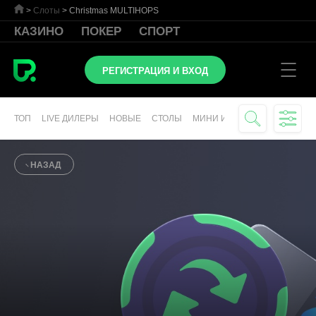
>
Слоты
>
Christmas MULTIHOPS
КАЗИНО
ПОКЕР
СПОРТ
РЕГИСТРАЦИЯ И ВХОД
ТОП
LIVE ДИЛЕРЫ
НОВЫЕ
СТОЛЫ
МИНИ ИГРЫ
СЛОТЫ
ВИР
НАЗАД