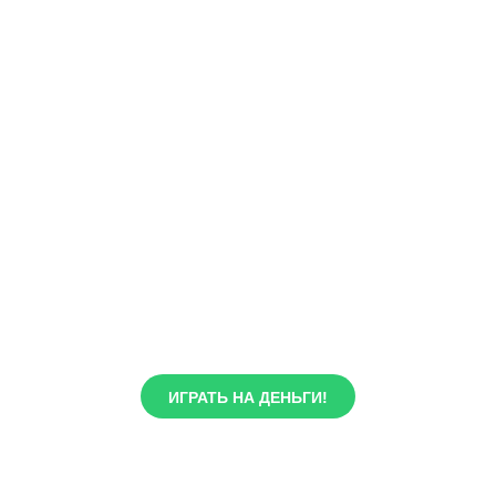
ИГРАТЬ НА ДЕНЬГИ!