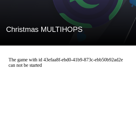
Christmas MULTIHOPS