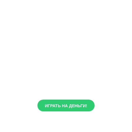
ИГРАТЬ НА ДЕНЬГИ!