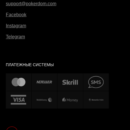
support@pokerdom.com
Facebook
Instagram
Telegram
ПЛАТЕЖНЫЕ СИСТЕМЫ