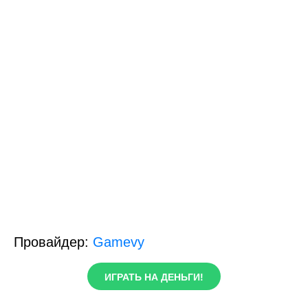
Провайдер:
Gamevy
ИГРАТЬ НА ДЕНЬГИ!