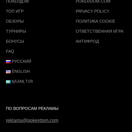
ПОКЕРДОМ
POKERDOM.COM
ТОП ИГР
PRIVACY POLICY
ОБЗОРЫ
ПОЛИТИКА COOKIE
ТУРНИРЫ
ОТВЕТСТВЕННАЯ ИГРА
БОНУСЫ
АНТИФРОД
FAQ
РУССКИЙ
ENGLISH
ҚАЗАҚ ТІЛІ
ПО ВОПРОСАМ РЕКЛАМЫ
reklama@pokerdom.com