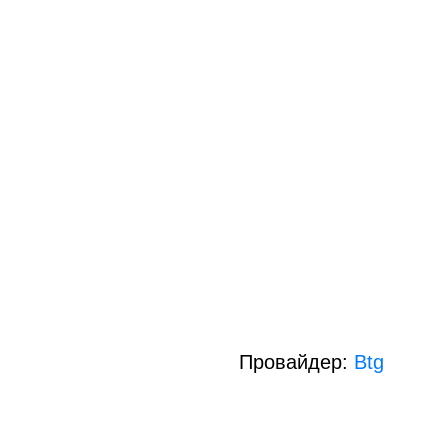
Провайдер:
Btg