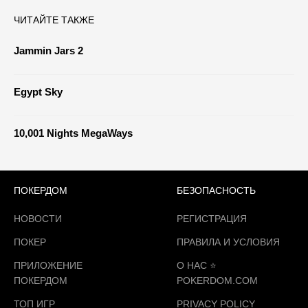
ЧИТАЙТЕ ТАКЖЕ
Jammin Jars 2
Egypt Sky
10,001 Nights MegaWays
ПОКЕРДОМ
БЕЗОПАСНОСТЬ
НОВОСТИ
РЕГИСТРАЦИЯ
ПОКЕР
ПРАВИЛА И УСЛОВИЯ
ПРИЛОЖЕНИЕ
О НАС ⭐️
ПОКЕРДОМ
POKERDOM.COM
ТОП ИГР
PRIVACY POLICY