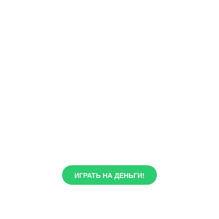
ИГРАТЬ НА ДЕНЬГИ!