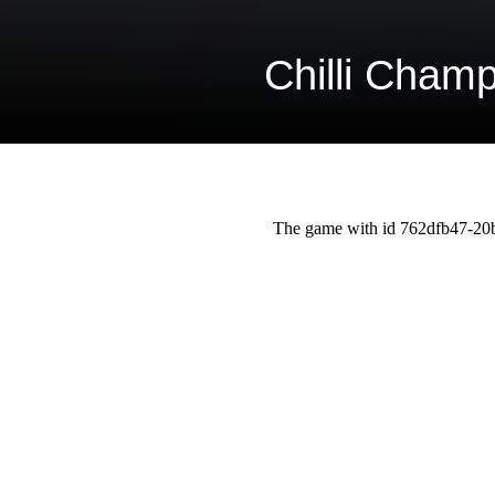
Chilli Champ