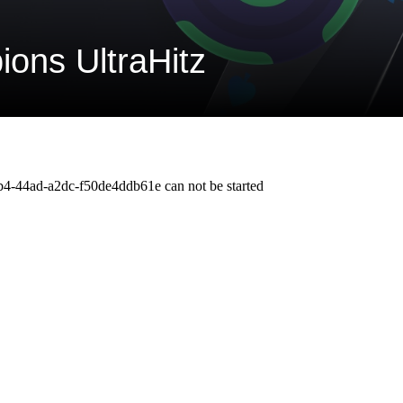
ions UltraHitz