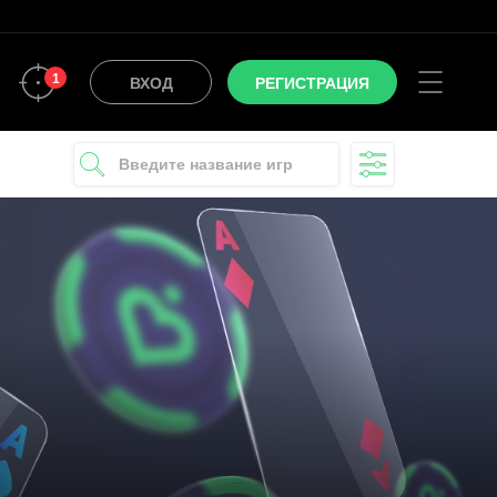
1
ВХОД
РЕГИСТРАЦИЯ