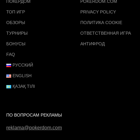
ПОКЕРДОМ
POKERDOM.COM
ТОП ИГР
PRIVACY POLICY
ОБЗОРЫ
ПОЛИТИКА COOKIE
ТУРНИРЫ
ОТВЕТСТВЕННАЯ ИГРА
БОНУСЫ
АНТИФРОД
FAQ
РУССКИЙ
ENGLISH
ҚАЗАҚ ТІЛІ
ПО ВОПРОСАМ РЕКЛАМЫ
reklama@pokerdom.com