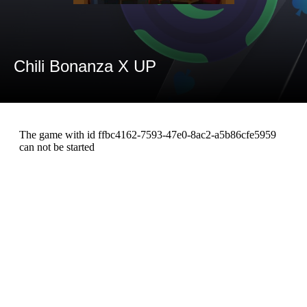
Chili Bonanza X UP