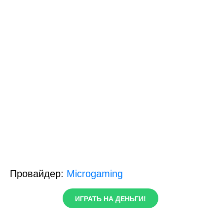
Провайдер:
Microgaming
ИГРАТЬ НА ДЕНЬГИ!