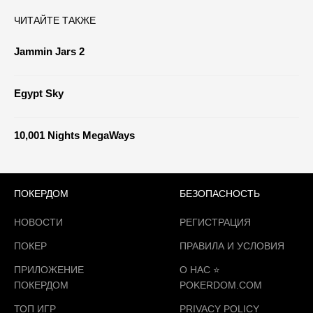
ЧИТАЙТЕ ТАКЖЕ
Jammin Jars 2
Egypt Sky
10,001 Nights MegaWays
ПОКЕРДОМ
БЕЗОПАСНОСТЬ
НОВОСТИ
РЕГИСТРАЦИЯ
ПОКЕР
ПРАВИЛА И УСЛОВИЯ
ПРИЛОЖЕНИЕ
О НАС ⭐️
ПОКЕРДОМ
POKERDOM.COM
ТОП ИГР
PRIVACY POLICY