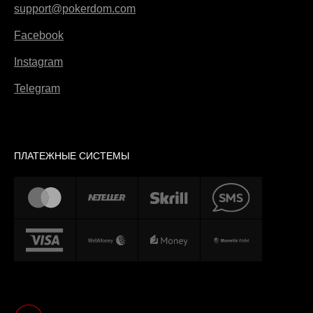
support@pokerdom.com
Facebook
Instagram
Telegram
ПЛАТЕЖНЫЕ СИСТЕМЫ