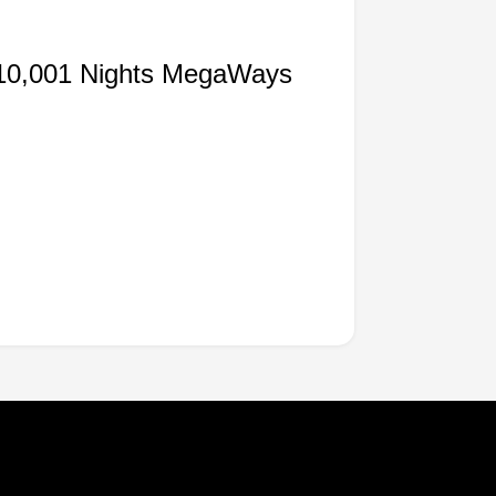
10,001 Nights MegaWays