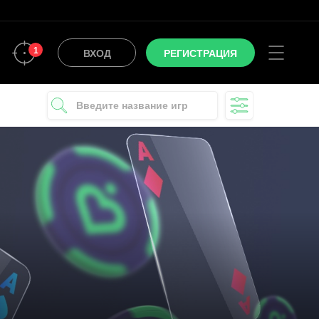
1
ВХОД
РЕГИСТРАЦИЯ