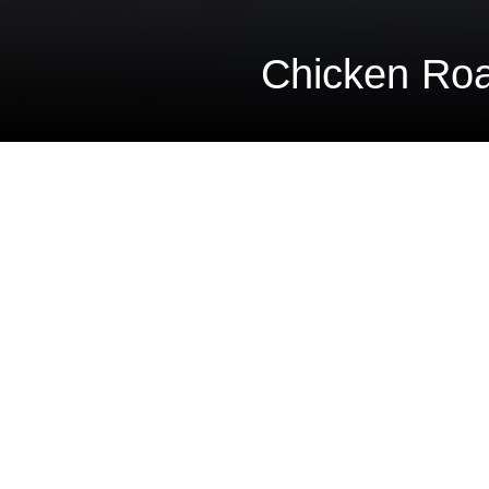
Chicken Ro