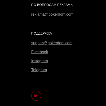
ПО ВОПРОСАМ РЕКЛАМЫ
reklama@pokerdom.com
ПОДДЕРЖКА
support@pokerdom.com
Facebook
Instagram
Telegram