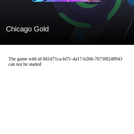
Chicago Gold