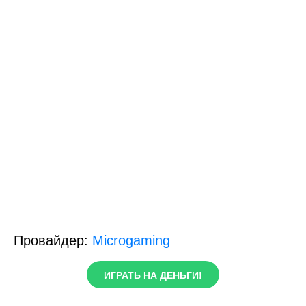
Провайдер:
Microgaming
ИГРАТЬ НА ДЕНЬГИ!