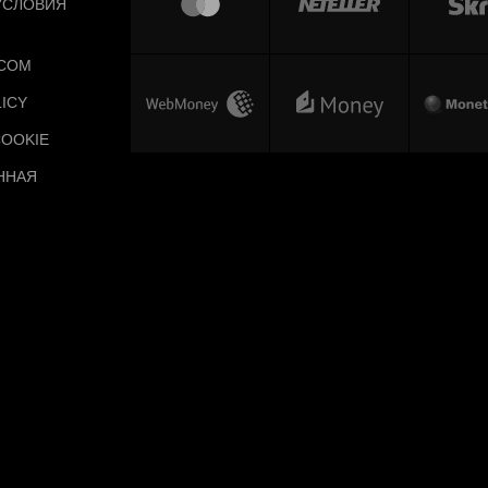
УСЛОВИЯ
COM
LICY
OOKIE
ННАЯ