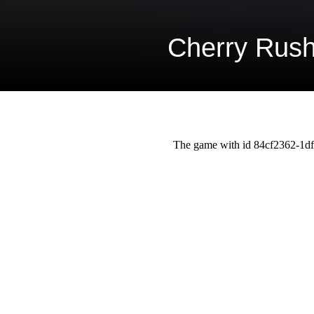
Cherry Rush