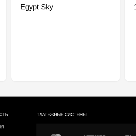
Egypt Sky
СТЬ
ПЛАТЕЖНЫЕ СИСТЕМЫ
ИЯ