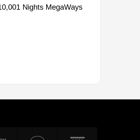
10,001 Nights MegaWays