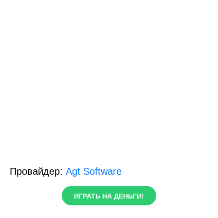
Провайдер:
Agt Software
ИГРАТЬ НА ДЕНЬГИ!