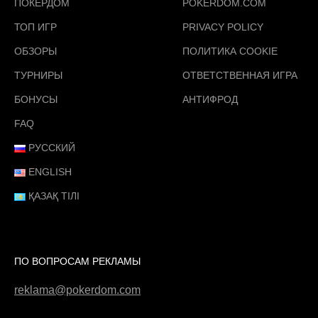
ПОКЕРДОМ
POKERDOM.COM
ТОП ИГР
PRIVACY POLICY
ОБЗОРЫ
ПОЛИТИКА COOKIE
ТУРНИРЫ
ОТВЕТСТВЕННАЯ ИГРА
БОНУСЫ
АНТИФРОД
FAQ
РУССКИЙ
ENGLISH
ҚАЗАҚ ТІЛІ
ПО ВОПРОСАМ РЕКЛАМЫ
reklama@pokerdom.com