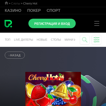
>
Слоты
>
Cherry Hot
КАЗИНО
ПОКЕР
СПОРТ
РЕГИСТРАЦИЯ И ВХОД
ТОП
LIVE ДИЛЕРЫ
НОВЫЕ
СТОЛЫ
МИНИ ИГРЫ
СЛОТЫ
ВИР
НАЗАД