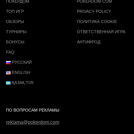
ПОКЕРДОМ
POKERDOM.COM
ТОП ИГР
PRIVACY POLICY
ОБЗОРЫ
ПОЛИТИКА COOKIE
ТУРНИРЫ
ОТВЕТСТВЕННАЯ ИГРА
БОНУСЫ
АНТИФРОД
FAQ
РУССКИЙ
ENGLISH
ҚАЗАҚ ТІЛІ
ПО ВОПРОСАМ РЕКЛАМЫ
reklama@pokerdom.com