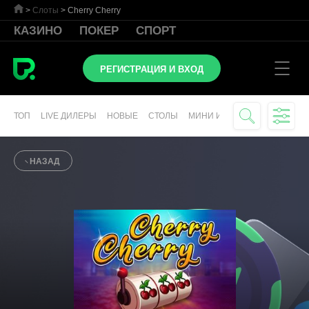
>
Слоты
>
Cherry Cherry
КАЗИНО
ПОКЕР
СПОРТ
РЕГИСТРАЦИЯ И ВХОД
ТОП
LIVE ДИЛЕРЫ
НОВЫЕ
СТОЛЫ
МИНИ ИГРЫ
СЛОТЫ
ВИР
НАЗАД