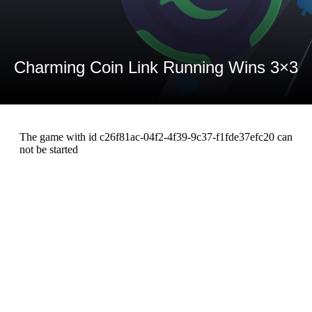
Charming Coin Link Running Wins 3×3