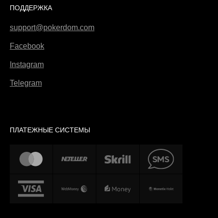
ПОДДЕРЖКА
support@pokerdom.com
Facebook
Instagram
Telegram
ПЛАТЕЖНЫЕ СИСТЕМЫ