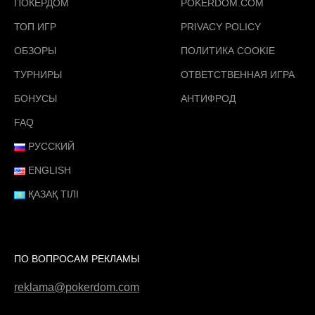
ПОКЕРДОМ
POKERDOM.COM
ТОП ИГР
PRIVACY POLICY
ОБЗОРЫ
ПОЛИТИКА COOKIE
ТУРНИРЫ
ОТВЕТСТВЕННАЯ ИГРА
БОНУСЫ
АНТИФРОД
FAQ
РУССКИЙ
ENGLISH
ҚАЗАҚ ТІЛІ
ПО ВОПРОСАМ РЕКЛАМЫ
reklama@pokerdom.com