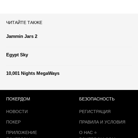
ЧИТАЙТЕ ТАКЖЕ
Jammin Jars 2
Egypt Sky
10,001 Nights MegaWays
ПОКЕРДОМ
БЕЗОПАСНОСТЬ
НОВОСТИ
РЕГИСТРАЦИЯ
ПОКЕР
ПРАВИЛА И УСЛОВИЯ
ПРИЛОЖЕНИЕ
О НАС ⭐️