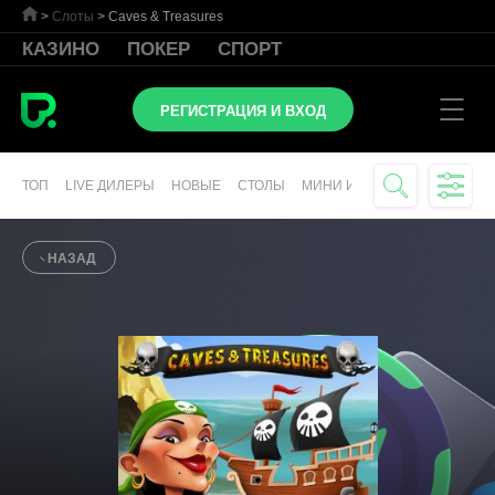
>
Слоты
>
Caves & Treasures
КАЗИНО
ПОКЕР
СПОРТ
РЕГИСТРАЦИЯ И ВХОД
ТОП
LIVE ДИЛЕРЫ
НОВЫЕ
СТОЛЫ
МИНИ ИГРЫ
СЛОТЫ
ВИР
НАЗАД