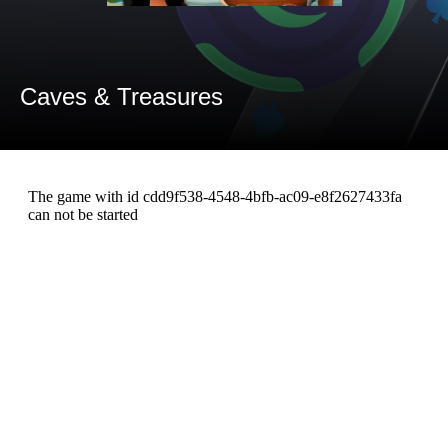
Caves & Treasures