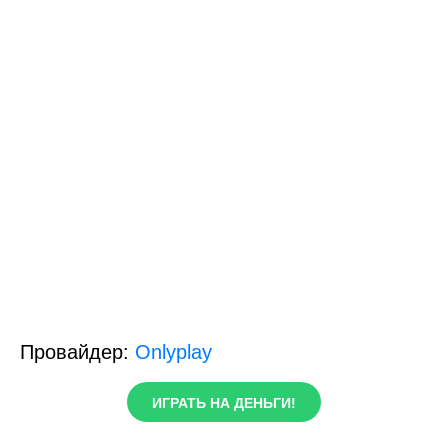
Провайдер:
Onlyplay
ИГРАТЬ НА ДЕНЬГИ!