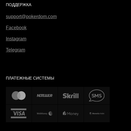
ПОДДЕРЖКА
support@pokerdom.com
Facebook
Instagram
Telegram
ПЛАТЕЖНЫЕ СИСТЕМЫ