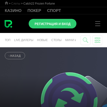
>
Слоты
>
Catch22 Frozen Fortune
КАЗИНО
ПОКЕР
СПОРТ
РЕГИСТРАЦИЯ И ВХОД
ТОП
LIVE ДИЛЕРЫ
НОВЫЕ
СТОЛЫ
МИНИ ИГРЫ
СЛОТЫ
ВИР
НАЗАД