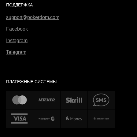
ПОДДЕРЖКА
support@pokerdom.com
Facebook
Instagram
Telegram
ПЛАТЕЖНЫЕ СИСТЕМЫ