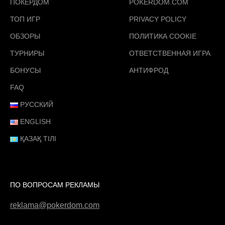
ПОКЕРДОМ
POKERDOM.COM
ТОП ИГР
PRIVACY POLICY
ОБЗОРЫ
ПОЛИТИКА COOKIE
ТУРНИРЫ
ОТВЕТСТВЕННАЯ ИГРА
БОНУСЫ
АНТИФРОД
FAQ
РУССКИЙ
ENGLISH
ҚАЗАҚ ТІЛІ
ПО ВОПРОСАМ РЕКЛАМЫ
reklama@pokerdom.com