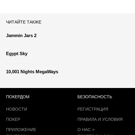
ЧИТАЙТЕ ТАКЖЕ
Jammin Jars 2
Egypt Sky
10,001 Nights MegaWays
ПОКЕРДОМ
БЕЗОПАСНОСТЬ
НОВОСТИ
РЕГИСТРАЦИЯ
ПОКЕР
ПРАВИЛА И УСЛОВИЯ
ПРИЛОЖЕНИЕ
О НАС ⭐️