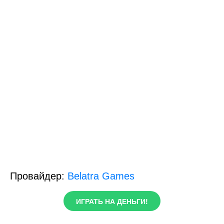
Провайдер:
Belatra Games
ИГРАТЬ НА ДЕНЬГИ!