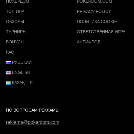
ПОКЕРДОМ
POKERDOM.COM
ТОП ИГР
PRIVACY POLICY
ОБЗОРЫ
ПОЛИТИКА COOKIE
ТУРНИРЫ
ОТВЕТСТВЕННАЯ ИГРА
БОНУСЫ
АНТИФРОД
FAQ
РУССКИЙ
ENGLISH
ҚАЗАҚ ТІЛІ
ПО ВОПРОСАМ РЕКЛАМЫ
reklama@pokerdom.com