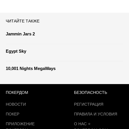
ЧИТАЙТЕ ТАКЖЕ
Jammin Jars 2
Egypt Sky
10,001 Nights MegaWays
ПОКЕРДОМ
БЕЗОПАСНОСТЬ
НОВОСТИ
РЕГИСТРАЦИЯ
ПОКЕР
ПРАВИЛА И УСЛОВИЯ
ПРИЛОЖЕНИЕ
О НАС ⭐️