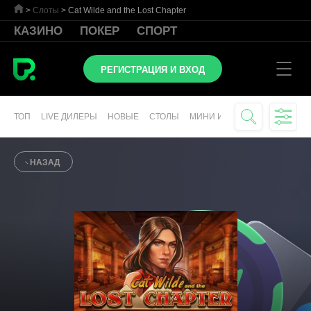
>
Слоты
>
Cat Wilde and the Lost Chapter
КАЗИНО
ПОКЕР
СПОРТ
РЕГИСТРАЦИЯ И ВХОД
ТОП
LIVE ДИЛЕРЫ
НОВЫЕ
СТОЛЫ
МИНИ ИГРЫ
СЛОТЫ
ВИР
НАЗАД