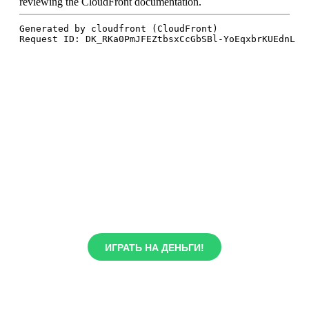
ИГРАТЬ НА ДЕНЬГИ!