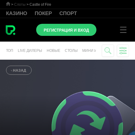
>
Слоты
>
Castle of Fire
КАЗИНО
ПОКЕР
СПОРТ
РЕГИСТРАЦИЯ И ВХОД
ТОП
LIVE ДИЛЕРЫ
НОВЫЕ
СТОЛЫ
МИНИ ИГРЫ
СЛОТЫ
ВИР
НАЗАД