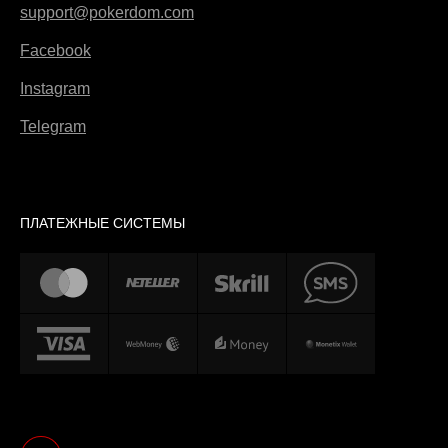
support@pokerdom.com
Facebook
Instagram
Telegram
ПЛАТЕЖНЫЕ СИСТЕМЫ