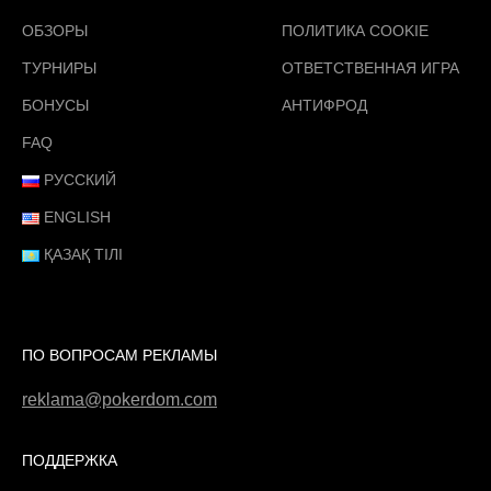
ОБЗОРЫ
ПОЛИТИКА COOKIE
ТУРНИРЫ
ОТВЕТСТВЕННАЯ ИГРА
БОНУСЫ
АНТИФРОД
FAQ
РУССКИЙ
ENGLISH
ҚАЗАҚ ТІЛІ
ПО ВОПРОСАМ РЕКЛАМЫ
reklama@pokerdom.com
ПОДДЕРЖКА