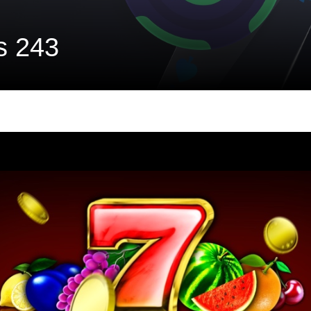
s 243