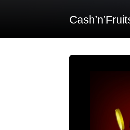
Cash’n’Fruit