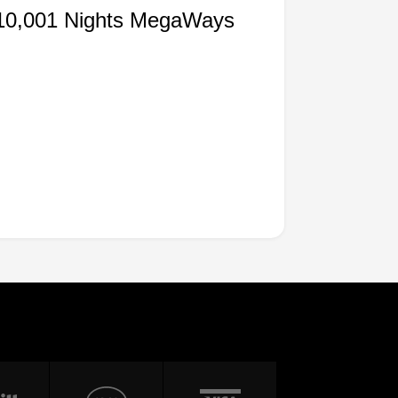
10,001 Nights MegaWays