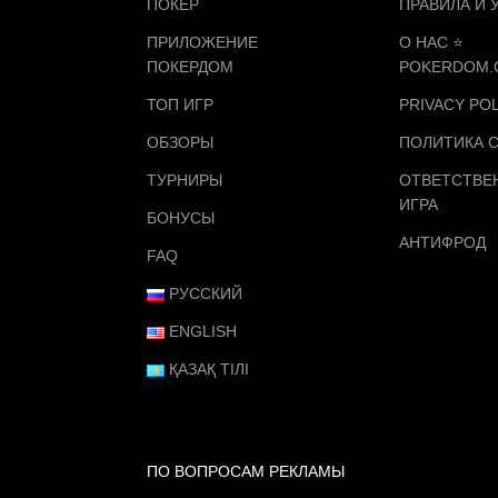
ПОКЕР
ПРАВИЛА И 
ПРИЛОЖЕНИЕ
О НАС ⭐️
ПОКЕРДОМ
POKERDOM.
ТОП ИГР
PRIVACY PO
ОБЗОРЫ
ПОЛИТИКА C
ТУРНИРЫ
ОТВЕТСТВЕ
ИГРА
БОНУСЫ
АНТИФРОД
FAQ
РУССКИЙ
ENGLISH
ҚАЗАҚ ТІЛІ
ПО ВОПРОСАМ РЕКЛАМЫ