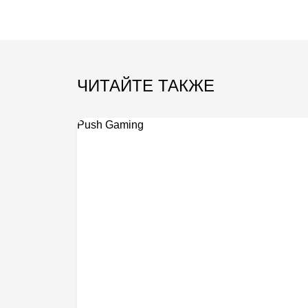
ЧИТАЙТЕ ТАКЖЕ
Push Gaming