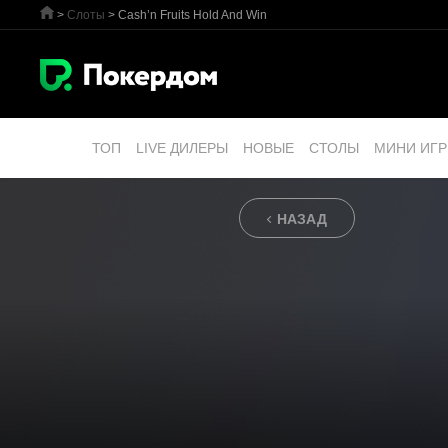
>
Слоты
>
Cash’n Fruits Hold And Win
ТОП
LIVE ДИЛЕРЫ
НОВЫЕ
СТОЛЫ
МИНИ ИГ
НАЗАД