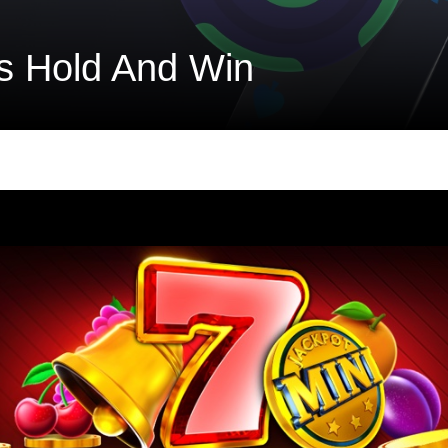
ts Hold And Win