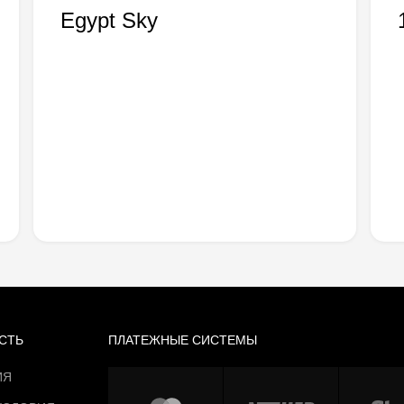
Egypt Sky
СТЬ
ПЛАТЕЖНЫЕ СИСТЕМЫ
ИЯ