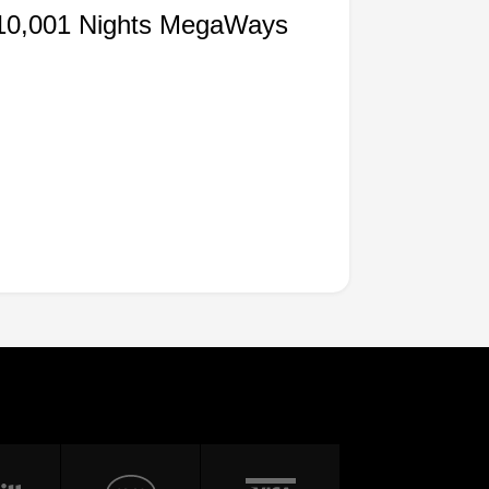
10,001 Nights MegaWays