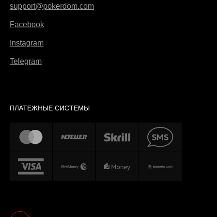
support@pokerdom.com
Facebook
Instagram
Telegram
ПЛАТЕЖНЫЕ СИСТЕМЫ