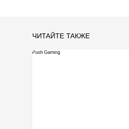
ЧИТАЙТЕ ТАКЖЕ
Push Gaming