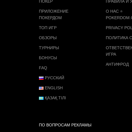
ПОКЕР
ПРАВИЛА И 
ПРИЛОЖЕНИЕ
О НАС ⭐️
ПОКЕРДОМ
POKERDOM.
ТОП ИГР
PRIVACY PO
ОБЗОРЫ
ПОЛИТИКА C
ТУРНИРЫ
ОТВЕТСТВЕ
ИГРА
БОНУСЫ
АНТИФРОД
FAQ
РУССКИЙ
ENGLISH
ҚАЗАҚ ТІЛІ
ПО ВОПРОСАМ РЕКЛАМЫ