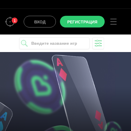
1
ВХОД
РЕГИСТРАЦИЯ