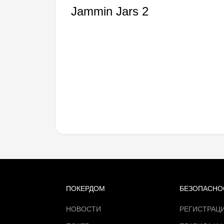
Jammin Jars 2
ПОКЕРДОМ
БЕЗОПАСНО
НОВОСТИ
РЕГИСТРАЦ