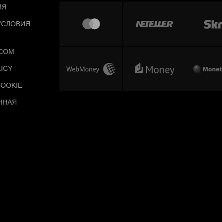
ИЯ
УСЛОВИЯ
COM
LICY
OOKIE
ННАЯ