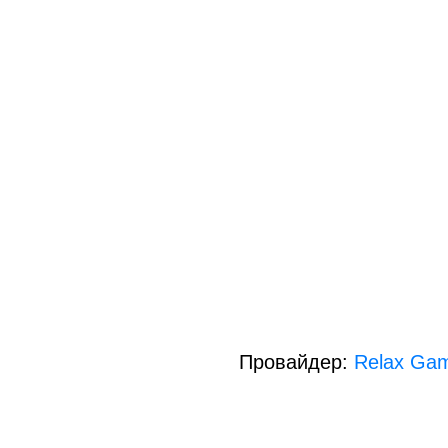
Провайдер:
Relax Ga