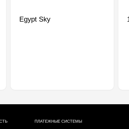
Egypt Sky
СТЬ
ПЛАТЕЖНЫЕ СИСТЕМЫ