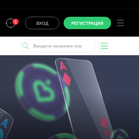
1
ВХОД
РЕГИСТРАЦИЯ