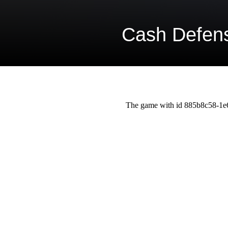
Cash Defen