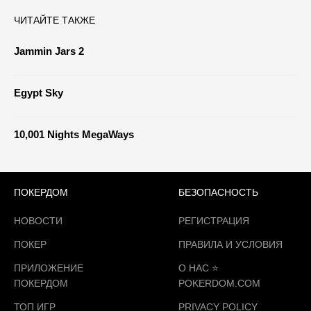
ЧИТАЙТЕ ТАКЖЕ
Jammin Jars 2
Egypt Sky
10,001 Nights MegaWays
ПОКЕРДОМ
БЕЗОПАСНОСТЬ
НОВОСТИ
РЕГИСТРАЦИЯ
ПОКЕР
ПРАВИЛА И УСЛОВИЯ
ПРИЛОЖЕНИЕ
О НАС ⭐️
ПОКЕРДОМ
POKERDOM.COM
ТОП ИГР
PRIVACY POLICY