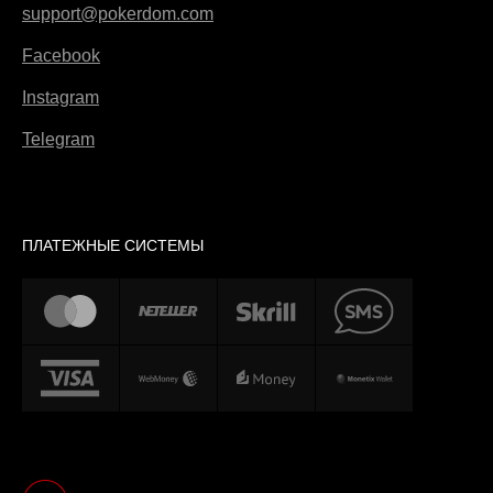
support@pokerdom.com
Facebook
Instagram
Telegram
ПЛАТЕЖНЫЕ СИСТЕМЫ