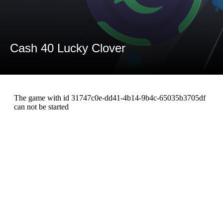
Cash 40 Lucky Clover