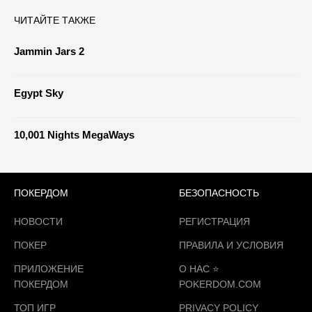
ЧИТАЙТЕ ТАКЖЕ
Jammin Jars 2
Egypt Sky
10,001 Nights MegaWays
ПОКЕРДОМ
БЕЗОПАСНОСТЬ
НОВОСТИ
РЕГИСТРАЦИЯ
ПОКЕР
ПРАВИЛА И УСЛОВИЯ
ПРИЛОЖЕНИЕ
О НАС ⭐️
ПОКЕРДОМ
POKERDOM.COM
ТОП ИГР
PRIVACY POLICY