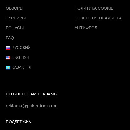
ОБЗОРЫ
ПОЛИТИКА COOKIE
ТУРНИРЫ
ОТВЕТСТВЕННАЯ ИГРА
БОНУСЫ
АНТИФРОД
FAQ
РУССКИЙ
ENGLISH
ҚАЗАҚ ТІЛІ
ПО ВОПРОСАМ РЕКЛАМЫ
reklama@pokerdom.com
ПОДДЕРЖКА