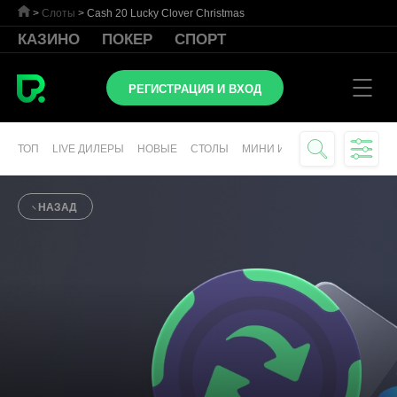
>
Слоты
>
Cash 20 Lucky Clover Christmas
КАЗИНО
ПОКЕР
СПОРТ
РЕГИСТРАЦИЯ И ВХОД
ТОП
LIVE ДИЛЕРЫ
НОВЫЕ
СТОЛЫ
МИНИ ИГРЫ
СЛОТЫ
ВИР
НАЗАД