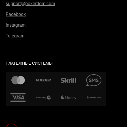
support@pokerdom.com
Facebook
Instagram
Telegram
ПЛАТЕЖНЫЕ СИСТЕМЫ