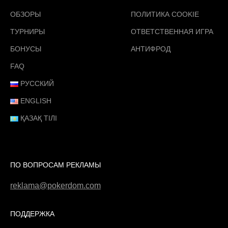
ОБЗОРЫ
ПОЛИТИКА COOKIE
ТУРНИРЫ
ОТВЕТСТВЕННАЯ ИГРА
БОНУСЫ
АНТИФРОД
FAQ
РУССКИЙ
ENGLISH
ҚАЗАҚ ТІЛІ
ПО ВОПРОСАМ РЕКЛАМЫ
reklama@pokerdom.com
ПОДДЕРЖКА