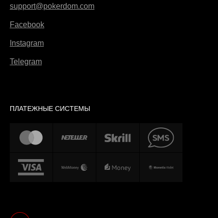
support@pokerdom.com
Facebook
Instagram
Telegram
ПЛАТЕЖНЫЕ СИСТЕМЫ