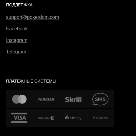
ПОДДЕРЖКА
support@pokerdom.com
Facebook
Instagram
Telegram
ПЛАТЕЖНЫЕ СИСТЕМЫ