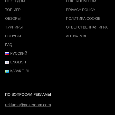
ПОКЕРДОМ
POKERDOM.COM
ТОП ИГР
PRIVACY POLICY
ОБЗОРЫ
ПОЛИТИКА COOKIE
ТУРНИРЫ
ОТВЕТСТВЕННАЯ ИГРА
БОНУСЫ
АНТИФРОД
FAQ
РУССКИЙ
ENGLISH
ҚАЗАҚ ТІЛІ
ПО ВОПРОСАМ РЕКЛАМЫ
reklama@pokerdom.com