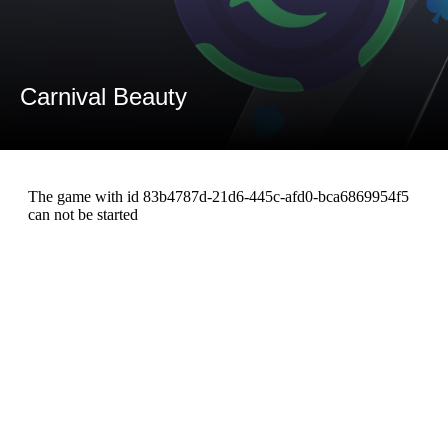
Carnival Beauty