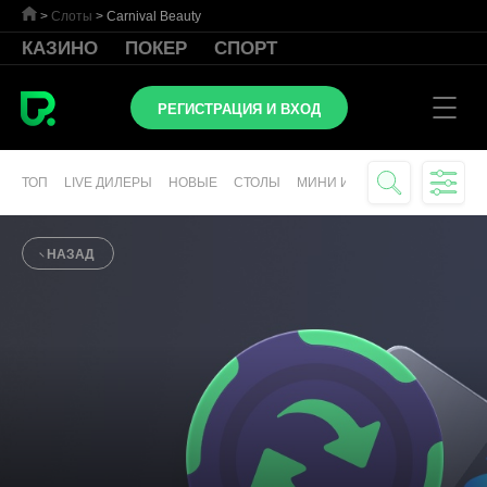
>
Слоты
>
Carnival Beauty
КАЗИНО
ПОКЕР
СПОРТ
РЕГИСТРАЦИЯ И ВХОД
ТОП
LIVE ДИЛЕРЫ
НОВЫЕ
СТОЛЫ
МИНИ ИГРЫ
СЛОТЫ
ВИР
НАЗАД