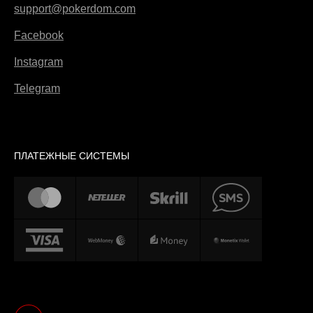
support@pokerdom.com
Facebook
Instagram
Telegram
ПЛАТЕЖНЫЕ СИСТЕМЫ