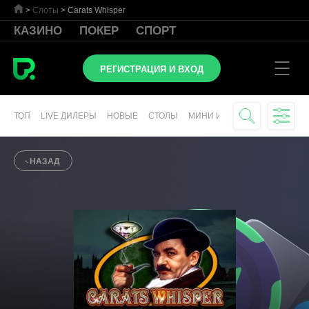
>
Слоты
>
Carats Whisper
КАЗИНО
ПОКЕР
СПОРТ
РЕГИСТРАЦИЯ И ВХОД
ТОП
LIVE ДИЛЕРЫ
НОВЫЕ
СТОЛЫ
МИНИ ИГРЫ
СЛОТЫ
ВИР
НАЗАД