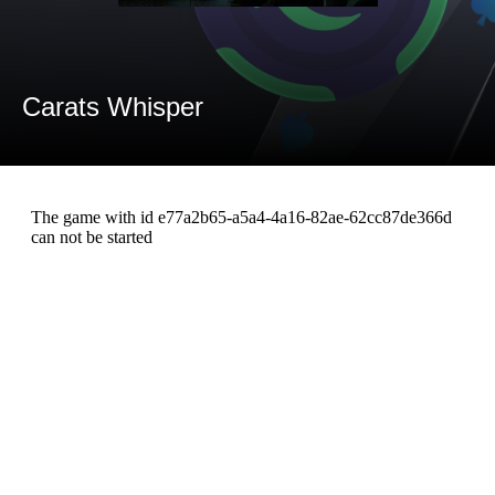
Carats Whisper