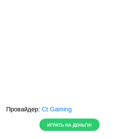
Провайдер:
Ct Gaming
ИГРАТЬ НА ДЕНЬГИ!