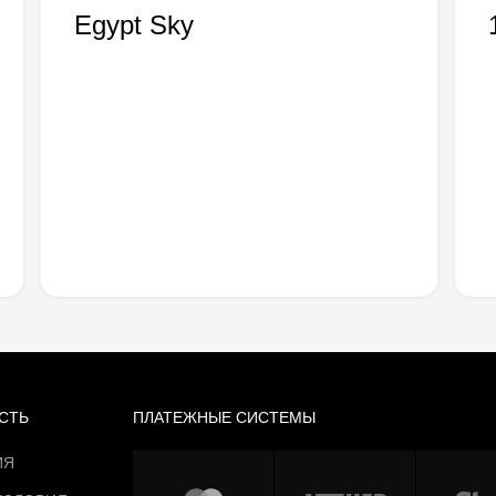
Egypt Sky
СТЬ
ПЛАТЕЖНЫЕ СИСТЕМЫ
ИЯ