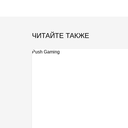
ЧИТАЙТЕ ТАКЖЕ
Push Gaming