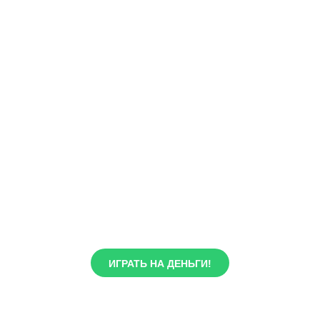
ИГРАТЬ НА ДЕНЬГИ!