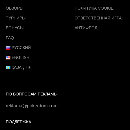
ОБЗОРЫ
ПОЛИТИКА COOKIE
ТУРНИРЫ
ОТВЕТСТВЕННАЯ ИГРА
БОНУСЫ
АНТИФРОД
FAQ
РУССКИЙ
ENGLISH
ҚАЗАҚ ТІЛІ
ПО ВОПРОСАМ РЕКЛАМЫ
reklama@pokerdom.com
ПОДДЕРЖКА