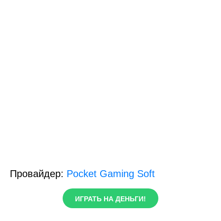
Провайдер:
Pocket Gaming Soft
ИГРАТЬ НА ДЕНЬГИ!