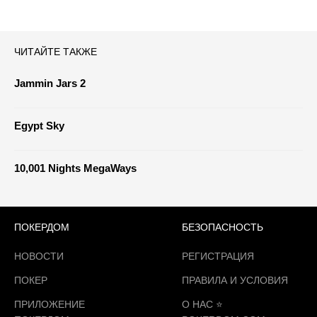
ЧИТАЙТЕ ТАКЖЕ
Jammin Jars 2
Egypt Sky
10,001 Nights MegaWays
ПОКЕРДОМ
БЕЗОПАСНОСТЬ
НОВОСТИ
РЕГИСТРАЦИЯ
ПОКЕР
ПРАВИЛА И УСЛОВИЯ
ПРИЛОЖЕНИЕ
О НАС ⭐️