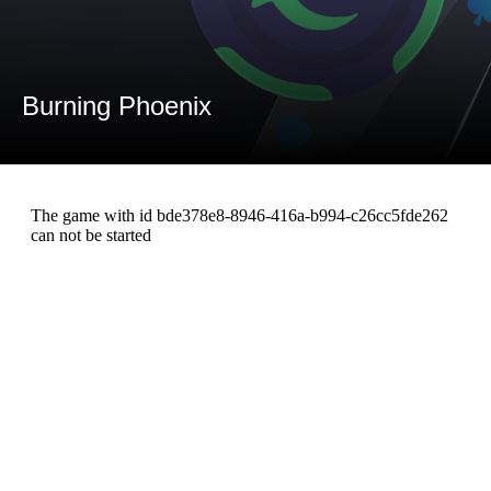
Burning Phoenix