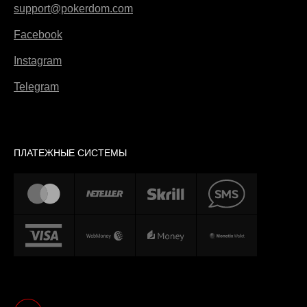
support@pokerdom.com
Facebook
Instagram
Telegram
ПЛАТЕЖНЫЕ СИСТЕМЫ