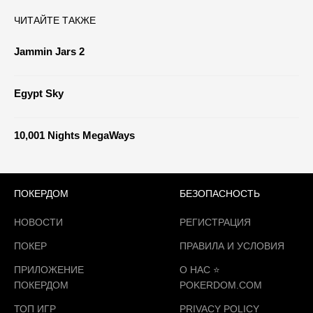
ЧИТАЙТЕ ТАКЖЕ
Jammin Jars 2
Egypt Sky
10,001 Nights MegaWays
ПОКЕРДОМ
БЕЗОПАСНОСТЬ
НОВОСТИ
РЕГИСТРАЦИЯ
ПОКЕР
ПРАВИЛА И УСЛОВИЯ
ПРИЛОЖЕНИЕ
О НАС ⭐️
ПОКЕРДОМ
POKERDOM.COM
ТОП ИГР
PRIVACY POLICY