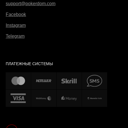
support@pokerdom.com
Facebook
Instagram
Telegram
ПЛАТЕЖНЫЕ СИСТЕМЫ